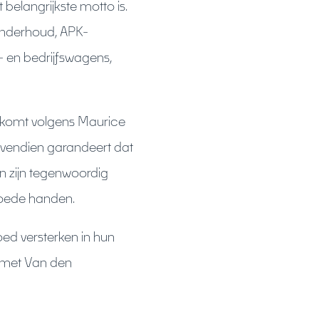
 belangrijkste motto is.
onderhoud, APK-
 en bedrijfswagens,
 komt volgens Maurice
vendien garandeert dat
en zijn tegenwoordig
 goede handen.
oed versterken in hun
g met Van den