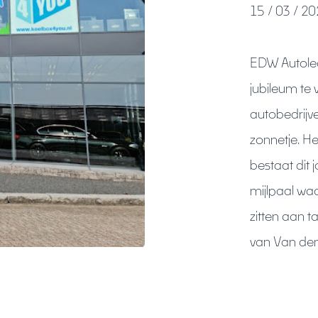
15 / 03 / 2
EDW Autoleas
jubileum te 
autobedrij
zonnetje. H
bestaat dit j
mijlpaal waa
zitten aan 
van Van den