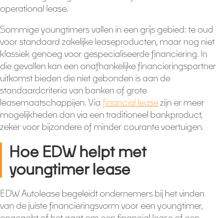
operational lease.
Sommige youngtimers vallen in een grijs gebied: te oud
voor standaard zakelijke leaseproducten, maar nog niet
klassiek genoeg voor gespecialiseerde financiering. In
die gevallen kan een onafhankelijke financieringspartner
uitkomst bieden die niet gebonden is aan de
standaardcriteria van banken of grote
leasemaatschappijen. Via
financial lease
zijn er meer
mogelijkheden dan via een traditioneel bankproduct,
zeker voor bijzondere of minder courante voertuigen.
Hoe EDW helpt met
youngtimer lease
EDW Autolease begeleidt ondernemers bij het vinden
van de juiste financieringsvorm voor een youngtimer,
ongeacht of het gaat om een financial lease of een