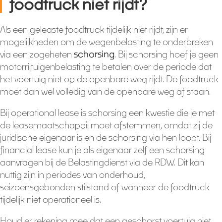
foodtruck niet rijdt?
Als een geleaste foodtruck tijdelijk niet rijdt, zijn er
mogelijkheden om de wegenbelasting te onderbreken
via een zogeheten
schorsing
. Bij schorsing hoef je geen
motorrijtuigenbelasting te betalen over de periode dat
het voertuig niet op de openbare weg rijdt. De foodtruck
moet dan wel volledig van de openbare weg af staan.
Bij operational lease is schorsing een kwestie die je met
de leasemaatschappij moet afstemmen, omdat zij de
juridische eigenaar is en de schorsing via hen loopt. Bij
financial lease kun je als eigenaar zelf een schorsing
aanvragen bij de Belastingdienst via de RDW. Dit kan
nuttig zijn in periodes van onderhoud,
seizoensgebonden stilstand of wanneer de foodtruck
tijdelijk niet operationeel is.
Houd er rekening mee dat een geschorst voertuig niet